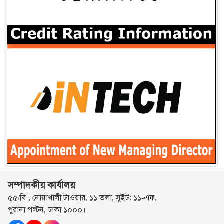
সম্পাদকীয় কার্যালয়
৫৫/বি , নোয়াখালী টাওয়ার, ১১ তলা, সুইট: ১১-এফ,
পুরানা পল্টন, ঢাকা ১০০০।