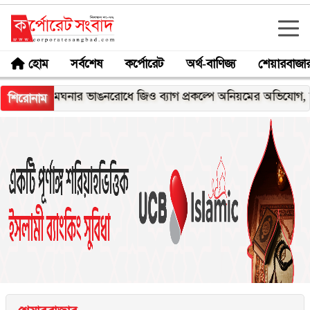
হোম
সর্বশেষ
কর্পোরেট
অর্থ-বাণিজ্য
শেয়ারবাজা
মেঘনার ভাঙনরোধে জিও ব্যাগ প্রকল্পে অনিয়মের অভিযোগ, নদীরকূলে 
শিরোনাম