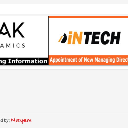
Nayem
ed by: