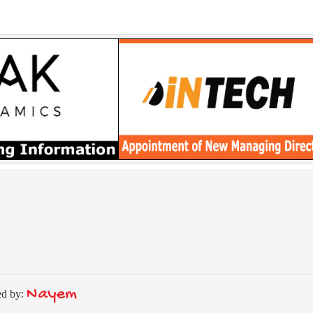
Nayem
ed by: