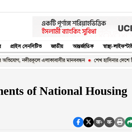
র
প্রাইস সেনসিটিভ
জাতীয়
আন্তর্জাতিক
স্বাস্থ্য-লাইফস্ট
গ, নদীরকূলে এলাকাবাসীর মানববন্ধন
শেখ হাসিনার দেশে ফিরার ঘোষ
ments of National Housing
অ+
অ-