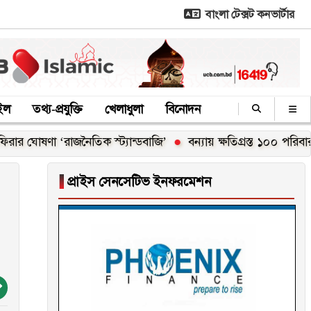
বাংলা টেক্সট কনভার্টার
াইল
তথ্য-প্রযুক্তি
খেলাধুলা
বিনোদন
ণা ‘রাজনৈতিক স্ট্যান্ডবাজি’
বন্যায় ক্ষতিগ্রস্ত ১০০ পরিবারকে নতুন 
▐
প্রাইস সেনসেটিভ ইনফরমেশন