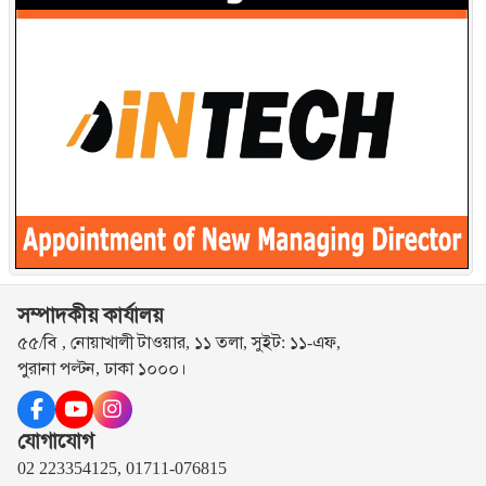
সম্পাদকীয় কার্যালয়
৫৫/বি , নোয়াখালী টাওয়ার, ১১ তলা, সুইট: ১১-এফ,
পুরানা পল্টন, ঢাকা ১০০০।
যোগাযোগ
02 223354125, 01711-076815