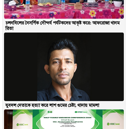
চলনবিলের নৈসর্গিক সৌন্দর্য পর্যটকদের আকৃষ্ট করে: আফরোজা খানম
রিতা
যুবদল নেতাকে হত্যা করে লাশ গুমের চেষ্টা, থানায় মামলা