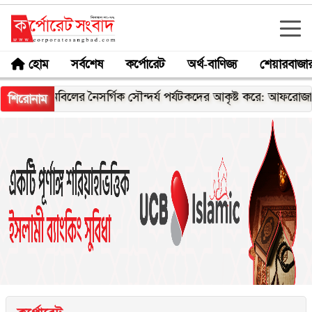
হোম
সর্বশেষ
কর্পোরেট
অর্থ-বাণিজ্য
শেয়ারবাজা
বিলের নৈসর্গিক সৌন্দর্য পর্যটকদের আকৃষ্ট করে: আফরোজা খানম রিতা
শিরোনাম