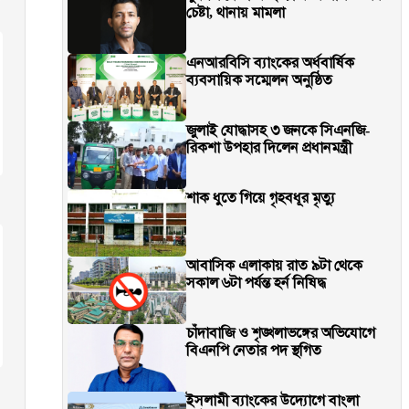
চেষ্টা, থানায় মামলা
এনআরবিসি ব্যাংকের অর্ধবার্ষিক
ব্যবসায়িক সম্মেলন অনুষ্ঠিত
জুলাই যোদ্ধাসহ ৩ জনকে সিএনজি-
রিকশা উপহার দিলেন প্রধানমন্ত্রী
শাক ধুতে গিয়ে গৃহবধূর মৃত্যু
আবাসিক এলাকায় রাত ৯টা থেকে
সকাল ৬টা পর্যন্ত হর্ন নিষিদ্ধ
চাঁদাবাজি ও শৃঙ্খলাভঙ্গের অভিযোগে
বিএনপি নেতার পদ স্থগিত
ইসলামী ব্যাংকের উদ্যোগে বাংলা