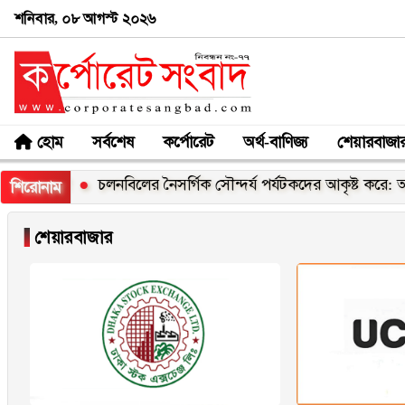
শনিবার, ০৮ আগস্ট ২০২৬
হোম
সর্বশেষ
কর্পোরেট
অর্থ-বাণিজ্য
শেয়ারবাজা
মন্ত্রী
চলনবিলের নৈসর্গিক সৌন্দর্য পর্যটকদের আকৃষ্ট করে: আফর
শিরোনাম
▐
শেয়ারবাজার