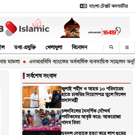
বাংলা টেক্সট কনভার্টার
াইল
তথ্য-প্রযুক্তি
খেলাধুলা
বিনোদন
মামলা
এনআরবিসি ব্যাংকের অর্ধবার্ষিক ব্যবসায়িক সম্মেলন অনুষ্ঠিত
▐
সর্বশেষ সংবাদ
জুলাই শহীদ ও আহত ১০ পরিবারের
হাতে চাকরির নিয়োগপত্র তুলে দিলেন
প্রধানমন্ত্রী
চলনবিলের নৈসর্গিক সৌন্দর্য
পর্যটকদের আকৃষ্ট করে: আফরোজা
খানম রিতা
যুবদল নেতাকে হত্যা করে লাশ গুমের