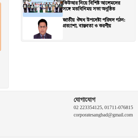
কিউআর নিয়ে বিশিষ্ট আলেমদের
সঙ্গে মতবিনিময় সভা অনুষ্ঠিত
জাতীয় ঔষধ উপদেষ্টা পরিষদ গঠন:
প্রত্যাশা, বাস্তবতা ও করণীয়
যোগাযোগ
02 223354125, 01711-076815
corporatesangbad@gmail.com