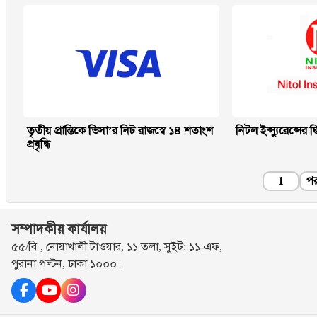
তৃতীয় প্রান্তিকে ভিসা’র নিট রাজস্বে ১৪ শতাংশ
নিটল ইন্স্যুরেন্সের দ্
প্রবৃদ্ধি
1
পর
সম্পাদকীয় কার্যালয়
৫৫/বি , নোয়াখালী টাওয়ার, ১১ তলা, সুইট: ১১-এফ,
পুরানা পল্টন, ঢাকা ১০০০।