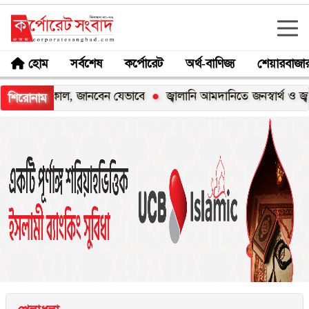
হোম
সর্বশেষ
কর্পোরেট
অর্থ-বাণিজ্য
শেয়ারবাজা
শ কাল, জানবেন যেভাবে
জ্বালানি আমদানিতে জনস্বার্থ ও জ্বালানি নির
শিরোনাম