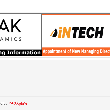
Nayem
ed by: