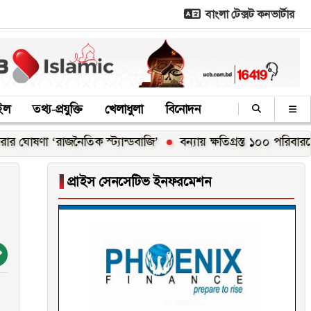
বাংলা টেক্সট কনভার্টার
াইল
তথ্য-প্রযুক্তি
খেলাধুলা
বিনোদন
 ‘রাজনৈতিক স্ট্যান্ডবাজি’
বন্যায় ক্ষতিগ্রস্ত ১০০ পরিবারকে নতুন ঘর
▐
প্রাইস সেনসেটিভ ইনফরমেশন