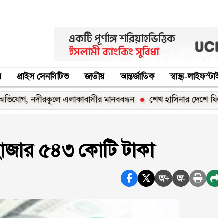
র
প্রাইস সেনসিটিভ
জাতীয়
আন্তর্জাতিক
স্বাস্থ্য-লাইফস্ট
 নদীরকূলে এলাকাবাসীর মানববন্ধন
শেখ হাসিনার দেশে ফিরার ঘোষণা
 হাজার ৫৪৩ কোটি টাকা
অ+
অ-