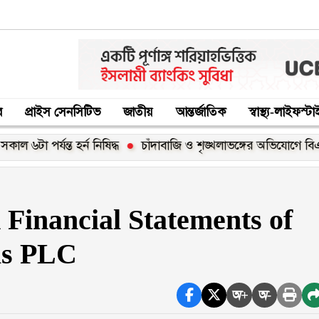
র
প্রাইস সেনসিটিভ
জাতীয়
আন্তর্জাতিক
স্বাস্থ্য-লাইফস্ট
র্যন্ত হর্ন নিষিদ্ধ
চাঁদাবাজি ও শৃঙ্খলাভঙ্গের অভিযোগে বিএনপি ন
Financial Statements of
ls PLC
অ+
অ-