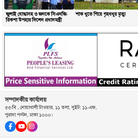
জুলাই যোদ্ধাসহ ৩ জনকে সিএনজি-
শাক ধুতে গিয়ে গৃহবধূর মৃত্যু
রিকশা উপহার দিলেন প্রধানমন্ত্রী
সম্পাদকীয় কার্যালয়
৫৫/বি , নোয়াখালী টাওয়ার, ১১ তলা, সুইট: ১১-এফ,
পুরানা পল্টন, ঢাকা ১০০০।