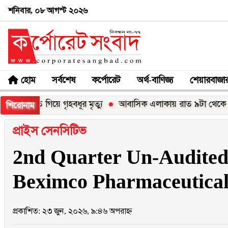
শনিবার, ০৮ আগস্ট ২০২৬
হোম
সর্বশেষ
কর্পোরেট
অর্থ-বাণিজ্য
শেয়ারবাজা
ক ধুতে গিয়ে গৃহবধূর মৃত্যু
আবাসিক এলাকায় রাত ৯টা থেকে সকাল ৬টা প
শিরোনাম
প্রাইস সেনসিটিভ
2nd Quarter Un-Audited 
Beximco Pharmaceutica
প্রকাশিত: ২৩ জুন, ২০২৬, ৯:৪৬ অপরাহ্ন