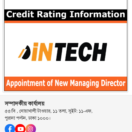
সম্পাদকীয় কার্যালয়
৫৫/বি , নোয়াখালী টাওয়ার, ১১ তলা, সুইট: ১১-এফ,
পুরানা পল্টন, ঢাকা ১০০০।