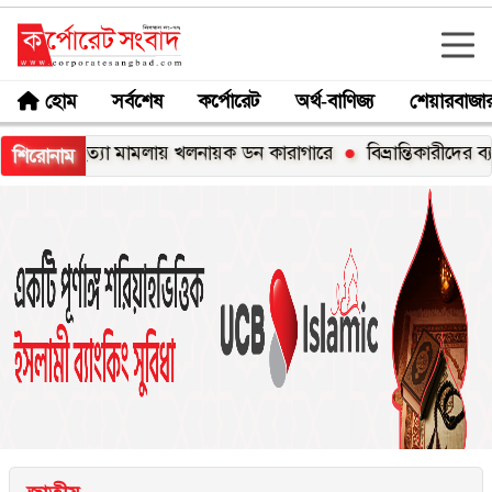
হোম
সর্বশেষ
কর্পোরেট
অর্থ-বাণিজ্য
শেয়ারবাজা
 হত্যা মামলায় খলনায়ক ডন কারাগারে
বিভ্রান্তিকারীদের ব্যাপারে সতর
শিরোনাম