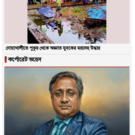
নোয়াখালীতে পুকুর থেকে অজ্ঞাত যুবকের মরদেহ উদ্ধার
▐
কর্পোরেট ভয়েস