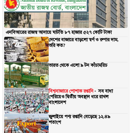
এনবিআরের রাজস্ব আদায়ে ঘাটতি ৮৭ হাজার ৫২৭ কোটি টাকা
দেশের বাজারে বাড়লো স্বর্ণ ও রুপার দাম,
ভরি কত?
ভারত থেকে এলো ৯ টন কাঁচামরিচ
বিশ্ববাজারে পোশাক রপ্তানি
সব বাধা
পেরিয়েও দ্বিতীয় অবস্থান ধরে রাখল
বাংলাদেশ
জুলাইয়ে পণ্য রপ্তানি বেড়েছে ১২.৪৯
শতাংশ