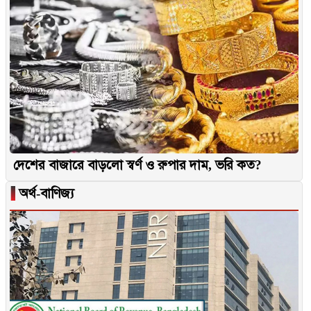
দেশের বাজারে বাড়লো স্বর্ণ ও রুপার দাম, ভরি কত?
▐
অর্থ-বাণিজ্য