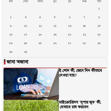
রবি
সোম
মঙ্গল
বুধ
বৃহ
শুক্র
শনি
১
২
৩
৪
৫
৬
৭
৮
৯
১০
১১
১২
১৩
১৪
১৫
১৬
১৭
১৮
১৯
২০
২১
২২
২৩
২৪
২৫
২৬
২৭
২৮
২৯
৩০
৩১
▐
জানা অজানা
ই-লোন কী, জেনে নিন কীভাবে
নেওয়া যায়?
মাইক্রোগ্রিনস 'সুপার ফুড' কী,
যেভাবে চাষ করবেন