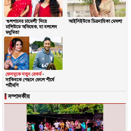
'গুলশানের চামেলী' দিয়ে
আইসিইউতে চিত্রনায়িকা মেঘলা
ঢালিউডে অভিষেক, যা বললেন
মধুমিতা
ফেসবুকে নতুন রেকর্ড
সাকিবকে পেছনে ফেলে শীর্ষে
পরীমণি
▐
সম্পাদকীয়