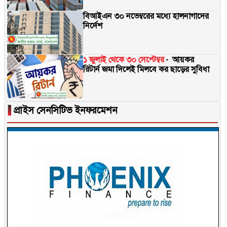
বিআইএন ৩০ নভেম্বরের মধ্যে হালনাগাদের
নির্দেশ
১ জুলাই থেকে ৩০ সেপ্টেম্বর
আয়কর
রিটার্ন জমা দিলেই মিলবে কর ছাড়ের সুবিধা
▐
প্রাইস সেনসিটিভ ইনফরমেশন