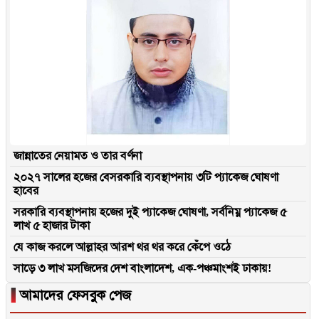
জান্নাতের নেয়ামত ও তার বর্ণনা
২০২৭ সালের হজের বেসরকারি ব্যবস্থাপনায় ৩টি প্যাকেজ ঘোষণা
হাবের
সরকারি ব্যবস্থাপনায় হজের দুই প্যাকেজ ঘোষণা, সর্বনিম্ন প্যাকেজ ৫
লাখ ৫ হাজার টাকা
যে কাজ করলে আল্লাহর আরশ থর থর করে কেঁপে ওঠে
সাড়ে ৩ লাখ মসজিদের দেশ বাংলাদেশ, এক-পঞ্চমাংশই ঢাকায়!
▐
আমাদের ফেসবুক পেজ