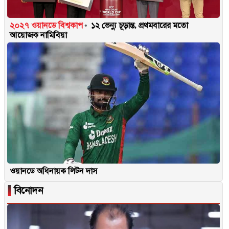
২০২৭ ওয়ানডে বিশ্বকাপ
১২ ভেন্যু চূড়ান্ত, প্রথমবারের মতো
আয়োজক নামিবিয়া
ওয়ানডে অধিনায়ক লিটন দাস
▐
বিনোদন