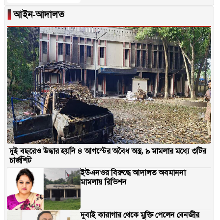
▐
আইন-আদালত
দুই বছরেও উদ্ধার হয়নি ৪ আগস্টের অবৈধ অস্ত্র, ৯ মামলার মধ্যে ৩টির
চার্জশিট
ইউএনওর বিরুদ্ধে আদালত অবমাননা
মামলায় রিভিশন
দুবাই কারাগার থেকে মুক্তি পেলেন বেনজীর