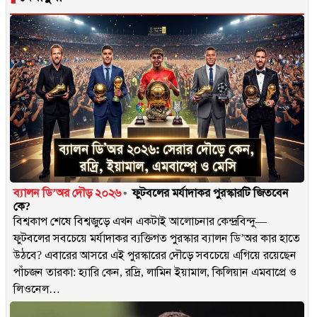
ব্যালন ডি’অর দৌড় ২০২৬
ফুটবলের মর্যাদাকর পুরস্কারটি জিতবেন
কে?
বিশ্বকাপ শেষে বিশ্বজুড়ে এখন একটাই আলোচনার কেন্দ্রবিন্দু—
ফুটবলের সবচেয়ে মর্যাদাকর ব্যক্তিগত পুরস্কার ব্যালন ডি’অর কার হাতে
উঠবে? এবারের আসরে এই পুরস্কারের দৌড়ে সবচেয়ে এগিয়ে রয়েছেন
পাঁচজন তারকা: হ্যারি কেন, রদ্রি, লামিন ইয়ামাল, কিলিয়ান এমবাপ্রে ও
লিওনেল…