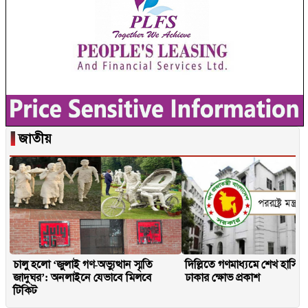
▐
জাতীয়
চালু হলো ‘জুলাই গণ-অভ্যুত্থান স্মৃতি
দিল্লিতে গণমাধ্যমে শেখ হাসিনার
জাদুঘর’: অনলাইনে যেভাবে মিলবে
ঢাকার ক্ষোভ প্রকাশ
টিকিট