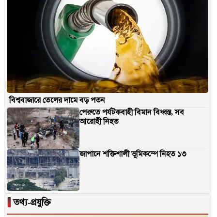
বিশ্ববাজারে তেলের দামে বড় পতন
পেরুতে পর্যটকবাহী বিমান বিধ্বস্ত, সব
আরোহী নিহত
জাপানে শক্তিশালী ভূমিকম্পে নিহত ১৩
▐
তথ্য-প্রযুক্তি