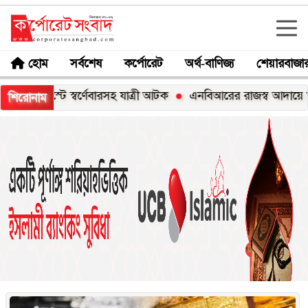
হোম
সর্বশেষ
কর্পোরেট
অর্থ-বাণিজ্য
শেয়ারবাজা
সহ যাত্রী আটক
এনবিআরের রাজস্ব আদায়ে ঘাটতি ৮৭ হাজার ৫২৭ ক
শিরোনাম