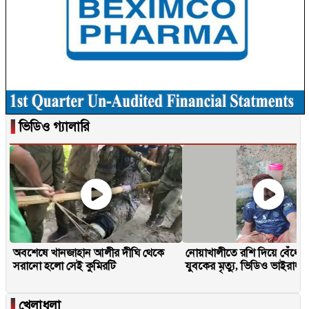
▐
ভিডিও গ্যালারি
অবশেষে খানজাহান আলীর দীঘি থেকে
নোয়াখালীতে রশি দিয়ে বেঁধে 
সরানো হলো সেই কুমিরটি
যুবকের মৃত্যু, ভিডিও ভাইরাল
▐
খেলাধুলা