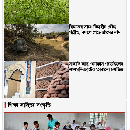
বিহারের সাথে চিহ্নহীন বৌদ্ধ
পল্লীও, বদলে গেছে গ্রামের নাম
সাহাবি আবু ওয়াক্কাস গড়েছিলেন
লালমনিরহাটের ‘হারানো মসজিদ’
▐
শিক্ষা-সাহিত্য-সংস্কৃতি