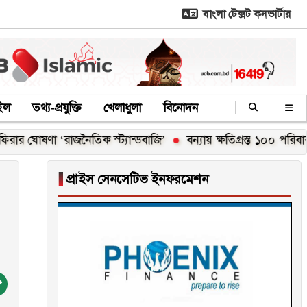
বাংলা টেক্সট কনভার্টার
াইল
তথ্য-প্রযুক্তি
খেলাধুলা
বিনোদন
 ‘রাজনৈতিক স্ট্যান্ডবাজি’
বন্যায় ক্ষতিগ্রস্ত ১০০ পরিবারকে নতুন ঘর
▐
প্রাইস সেনসেটিভ ইনফরমেশন