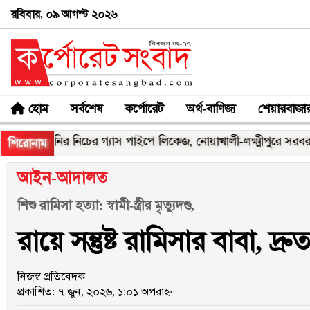
রবিবার, ০৯ আগস্ট ২০২৬
হোম
সর্বশেষ
কর্পোরেট
অর্থ-বাণিজ্য
শেয়ারবাজা
নির নিচের গ্যাস পাইপে লিকেজ, নোয়াখালী-লক্ষ্মীপুরে সরবরাহ বন্ধ
স
শিরোনাম
আইন-আদালত
শিশু রামিসা হত্যা: স্বামী-স্ত্রীর মৃত্যুদণ্ড,
রায়ে সন্তুষ্ট রামিসার বাবা, দ্র
নিজস্ব প্রতিবেদক
প্রকাশিত: ৭ জুন, ২০২৬, ১:০১ অপরাহ্ন