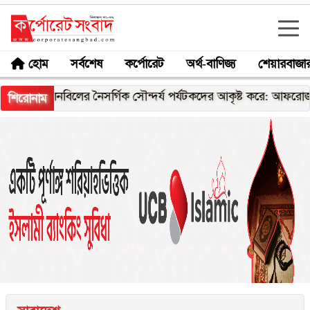
হোম
সর্বশেষ
কর্পোরেট
অর্থ-বাণিজ্য
শেয়ারবাজা
লনবিলের নৈসর্গিক সৌন্দর্য পর্যটকদের আকৃষ্ট করে: আফরোজা খানম রি
শিরোনাম