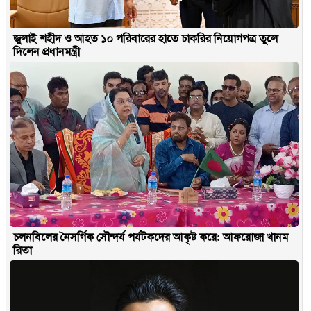
জুলাই শহীদ ও আহত ১০ পরিবারের হাতে চাকরির নিয়োগপত্র তুলে
দিলেন প্রধানমন্ত্রী
চলনবিলের নৈসর্গিক সৌন্দর্য পর্যটকদের আকৃষ্ট করে: আফরোজা খানম
রিতা