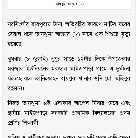
তানঝুমা আক্তার (৮)
নরসিংদীর রায়পুরায় টানা অতিবৃষ্টির কারণে মাটির ঘরের
দেয়াল ধসে তানঝুমা আক্তার (৮) নামে এক শিশুরে মৃত্যু
হয়েছে।
বুধবার (৮ জুলাই) দুপুর সাড়ে ১২টার দিকে উপজেলার
মরজাল ইউনিয়নের মরজাল মাইজপাড়া গ্রামে এ দুর্ঘটনা
ঘটেছে বলে জানিয়েছেন রায়পুরা থানার ওসি মো: মজিবুর
রহমান।
নিহত তানঝুমা ওই এলাকার আপেল মিয়ার মেয়ে এবং
স্থানীয় মাইজপাড়া সরকারি প্রাথমিক বিদ্যালয়ের প্রথম
শ্রেণির শিক্ষার্থী।
পুলিশ ও স্থানীয়রা জানায়, দুপুরে স্কুল ছুটি শেষে বাড়ি ফেরে