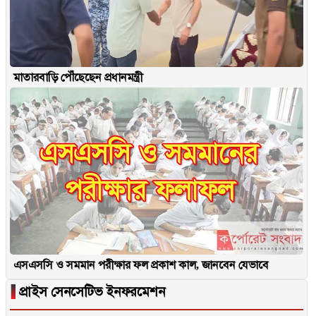
মাতারবাড়ি পৌঁছেছেন প্রধানমন্ত্রী
এসএসসি ও সমমান পরীক্ষার ফল প্রকাশ কাল, জানবেন যেভাবে
▐
প্রাইস সেনসেটিভ ইনফরমেশন