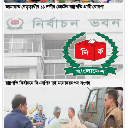
জামায়াত নেতৃত্বাধীন ১১ দলীয় জোটের রাষ্ট্রপতি প্রার্থী ঘোষণা
রাষ্ট্রপতি নির্বাচনে বিএনপির দুই মনোনয়নপত্র সংগ্রহ