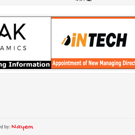
Nayem
ed by: