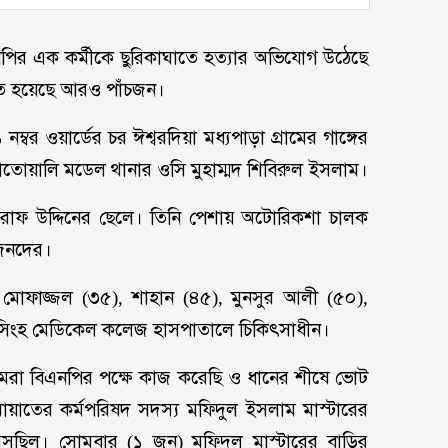
নপির এক কর্মীকে ছুরিকাঘাতে হত্যার অভিযোগ উঠেছে
হত হয়েছে আরও পাঁচজন।
্বর ওয়ার্ডের চর ঈশ্বরদিয়া মধ্যপাড়া গ্রামের গাঙ্গের
তোয়ালি মডেল থানার ওসি মুহাম্মদ শিবিরুল ইসলাম।
শরাফ উদ্দিনের ছেলে। তিনি পেশায় অটোরিকশা চালক
বজনদের।
ফাজ্জল (৩৫), শাহান (৪৫), মুনসুর আলী (৫০),
নসিংহ মেডিকেল কলেজ হাসপাতালে চিকিৎসাধীন।
 আমরা বিএনপির পক্ষে কাজ করেছি ও ধানের শীষে ভোট
য়াতের কর্মপরিষদ সদস্য মফিদুল ইসলাম মাস্টারের
সছিল। সোমবার (১ জুন) মফিদুল মাস্টারের বাড়ির