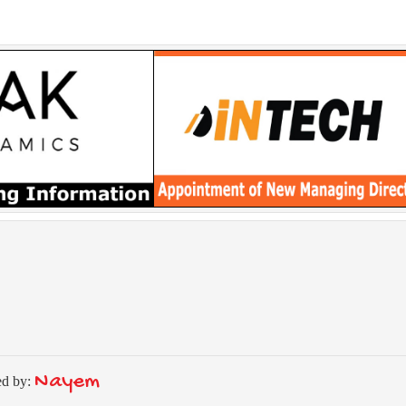
Nayem
ed by: