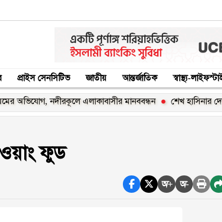
র
প্রাইস সেনসিটিভ
জাতীয়
আন্তর্জাতিক
স্বাস্থ্য-লাইফস্ট
ভিযোগ, নদীরকূলে এলাকাবাসীর মানববন্ধন
শেখ হাসিনার দেশে ফিরার
-ওয়াং ফুড
অ+
অ-