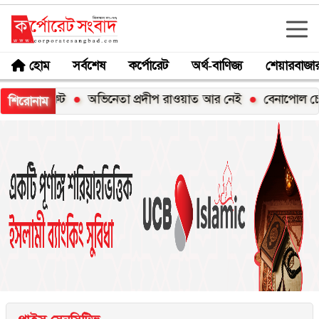
হোম
সর্বশেষ
কর্পোরেট
অর্থ-বাণিজ্য
শেয়ারবাজা
টিকিট
অভিনেতা প্রদীপ রাওয়াত আর নেই
বেনাপোল চেকপোস্টে স
শিরোনাম