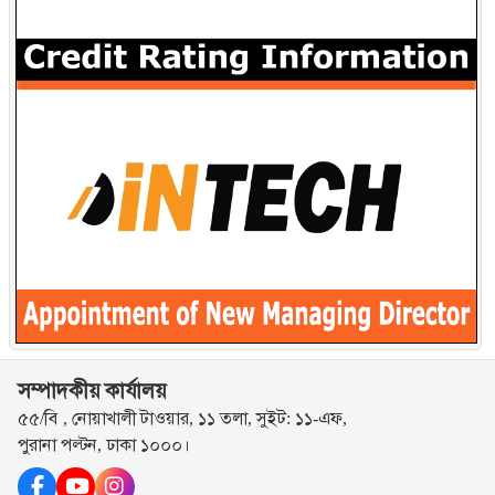
সম্পাদকীয় কার্যালয়
৫৫/বি , নোয়াখালী টাওয়ার, ১১ তলা, সুইট: ১১-এফ,
পুরানা পল্টন, ঢাকা ১০০০।