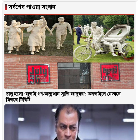
▐
সর্বশেষ পাওয়া সংবাদ
চালু হলো ‘জুলাই গণ-অভ্যুত্থান স্মৃতি জাদুঘর’: অনলাইনে যেভাবে
মিলবে টিকিট