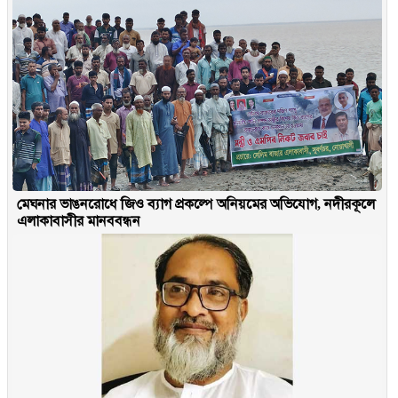
মেঘনার ভাঙনরোধে জিও ব্যাগ প্রকল্পে অনিয়মের অভিযোগ, নদীরকূলে
এলাকাবাসীর মানববন্ধন