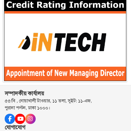
সম্পাদকীয় কার্যালয়
৫৫/বি , নোয়াখালী টাওয়ার, ১১ তলা, সুইট: ১১-এফ,
পুরানা পল্টন, ঢাকা ১০০০।
যোগাযোগ