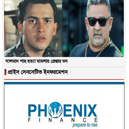
সালমান শাহ হত্যা মামলায় গ্রেপ্তার ডন
▐
প্রাইস সেনসেটিভ ইনফরমেশন