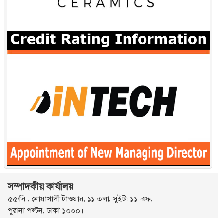
সম্পাদকীয় কার্যালয়
৫৫/বি , নোয়াখালী টাওয়ার, ১১ তলা, সুইট: ১১-এফ,
পুরানা পল্টন, ঢাকা ১০০০।