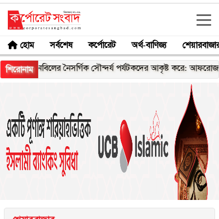
হোম
সর্বশেষ
কর্পোরেট
অর্থ-বাণিজ্য
শেয়ারবাজা
চলনবিলের নৈসর্গিক সৌন্দর্য পর্যটকদের আকৃষ্ট করে: আফরোজা খানম
শিরোনাম