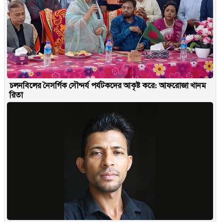
চলনবিলের নৈসর্গিক সৌন্দর্য পর্যটকদের আকৃষ্ট করে: আফরোজা খানম
রিতা