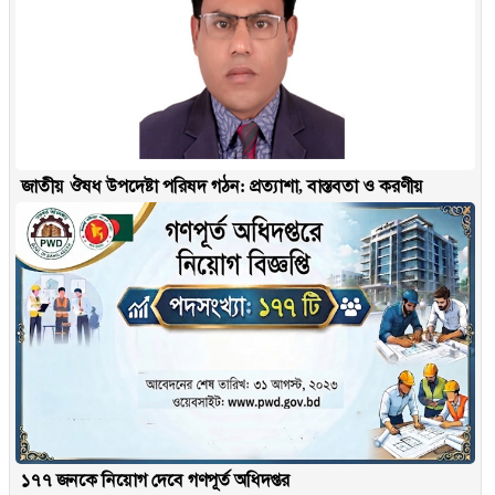
জাতীয় ঔষধ উপদেষ্টা পরিষদ গঠন: প্রত্যাশা, বাস্তবতা ও করণীয়
১৭৭ জনকে নিয়োগ দেবে গণপূর্ত অধিদপ্তর