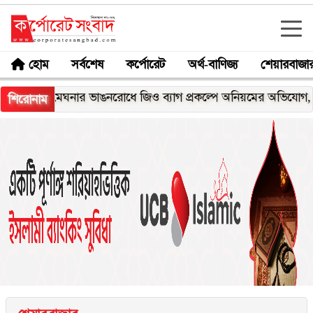
হোম
সর্বশেষ
কর্পোরেট
অর্থ-বাণিজ্য
শেয়ারবাজা
মেঘনার ভাঙনরোধে জিও ব্যাগ প্রকল্পে অনিয়মের অভিযোগ, নদীরকূল
শিরোনাম