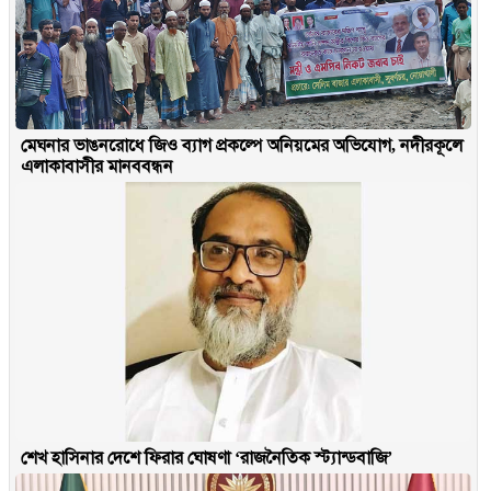
মেঘনার ভাঙনরোধে জিও ব্যাগ প্রকল্পে অনিয়মের অভিযোগ, নদীরকূলে
এলাকাবাসীর মানববন্ধন
শেখ হাসিনার দেশে ফিরার ঘোষণা ‘রাজনৈতিক স্ট্যান্ডবাজি’