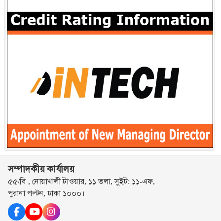
সম্পাদকীয় কার্যালয়
৫৫/বি , নোয়াখালী টাওয়ার, ১১ তলা, সুইট: ১১-এফ,
পুরানা পল্টন, ঢাকা ১০০০।