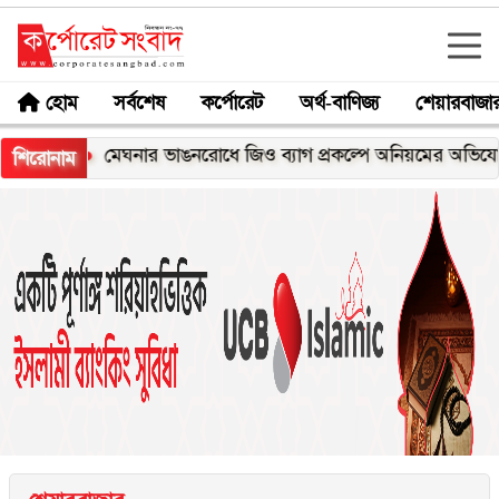
হোম
সর্বশেষ
কর্পোরেট
অর্থ-বাণিজ্য
শেয়ারবাজা
ক্স
মেঘনার ভাঙনরোধে জিও ব্যাগ প্রকল্পে অনিয়মের অভিযোগ, নদী
শিরোনাম