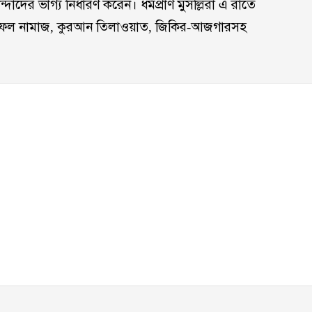
াদের ভাগ্য নির্ধারণ করেন। ধর্মপ্রাণ মুসল্লিরা এ রাতে
 নফল নামাজ, কুরআন তিলাওয়াত, জিকির-আজগারসহ