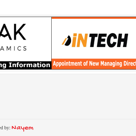
Nayem
ed by: