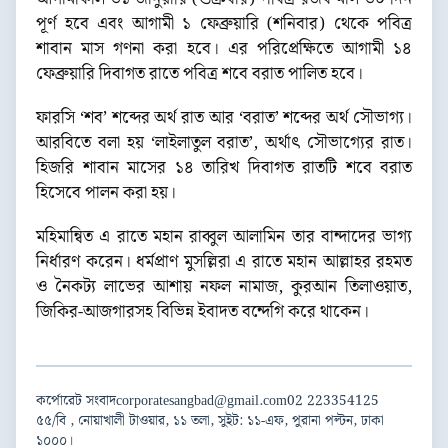
পূর্ণ হবে এবং আগামী ১ ফেব্রুয়ারি (শনিবার) থেকে পবিত্র
শাবান মাস গণনা করা হবে। এর পরিপ্রেক্ষিতে আগামী ১৪
ফেব্রুয়ারি দিবাগত রাতে পবিত্র শবে বরাত পালিত হবে।
ফারসি ‘শব’ শব্দের অর্থ রাত আর ‘বরাত’ শব্দের অর্থ সৌভাগ্য।
আরবিতে বলা হয় ‘লাইলাতুল বরাত’, অর্থাৎ সৌভাগ্যের রাত।
হিজরি শাবান মাসের ১৪ তারিখ দিবাগত রাতটি শবে বরাত
হিসেবে পালন করা হয়।
মহিমান্বিত এ রাতে মহান রাব্বুল আলামিন তার বান্দাদের ভাগ্য
নির্ধারণ করেন। ধর্মপ্রাণ মুসল্লিরা এ রাতে মহান আল্লাহর রহমত
ও নৈকট্য লাভের আশায় নফল নামাজ, কুরআন তিলাওয়াত,
জিকির-আজগারসহ বিভিন্ন ইবাদত বন্দেগি করে থাকেন।
কর্পোরেট সংবাদ
corporatesangbad@gmail.com
02 223354125
৫৫/বি , নোয়াখালী টাওয়ার, ১১ তলা, সুইট: ১১-এফ, পুরানা পল্টন, ঢাকা
১০০০।