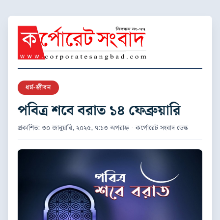
ধর্ম-জীবন
পবিত্র শবে বরাত ১৪ ফেব্রুয়ারি
প্রকাশিত: ৩০ জানুয়ারি, ২০২৫, ৭:১৩ অপরাহ্ন · কর্পোরেট সংবাদ ডেস্ক