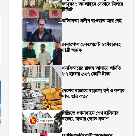
জাদুঘর’: অনলাইনে যেভাবে মিলবে
টিকিট
অভিনেতা প্রদীপ রাওয়াত আর নেই
বেনাপোল চেকপোস্টে স্বর্ণেবারসহ
যাত্রী আটক
এনবিআরের রাজস্ব আদায়ে ঘাটতি
৮৭ হাজার ৫২৭ কোটি টাকা
দেশের বাজারে বাড়লো স্বর্ণ ও রুপার
দাম, ভরি কত?
দিল্লিতে গণমাধ্যমে শেখ হাসিনার
বক্তব্য, ঢাকার ক্ষোভ প্রকাশ
ফ্যাসিবাদবিরোধী আন্দোলনে