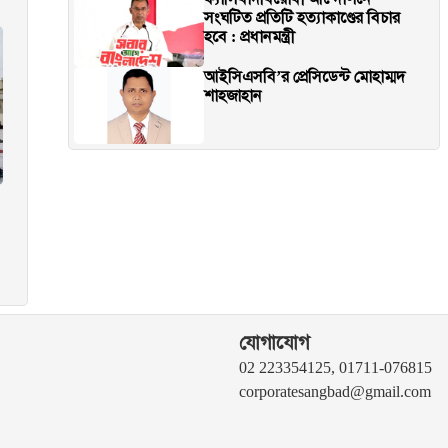
সংঘটিত প্রতিটি হত্যাকাণ্ডের বিচার
হবে : প্রধানমন্ত্রী
আইসিএসবি’র প্রেসিডেন্ট মোহাম্মদ
শাহজাহান
যোগাযোগ
02 223354125, 01711-076815
corporatesangbad@gmail.com