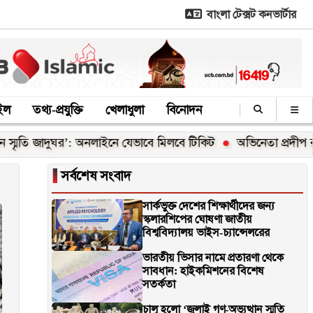
বাংলা টেক্সট কনভার্টার
াইল
তথ্য-প্রযুক্তি
খেলাধুলা
বিনোদন
মৃতি জাদুঘর’: অনলাইনে যেভাবে মিলবে টিকিট
অভিনেতা প্রদীপ রাও
▐
সর্বশেষ সংবাদ
সার্কভুক্ত দেশের শিক্ষার্থীদের জন্য
স্কলারশিপের ঘোষণা জাতীয়
বিশ্ববিদ্যালয় ভাইস-চ্যান্সেলরের
ভারতীয় ভিসার নামে প্রতারণা থেকে
সাবধান: হাইকমিশনের বিশেষ
সতর্কতা
চালু হলো ‘জুলাই গণ-অভ্যুত্থান স্মৃতি