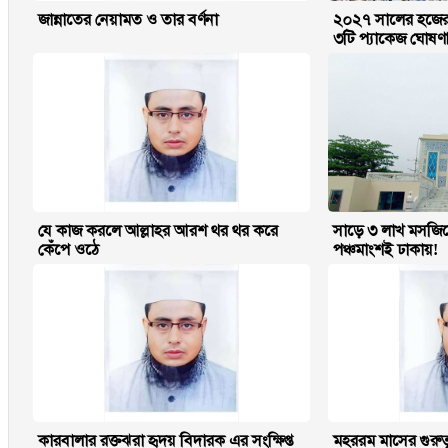
জান্নাতের নেয়ামত ও তার বর্ণনা
২০২৭ সালের হজের 
৩টি প্যাকেজ ঘোষণা
যে কাজ করলে আল্লাহর আরশ থর থর করে
সাড়ে ৩ লাখ মসজি
কেঁপে ওঠে
পঞ্চমাংশই ঢাকায়!
কারবালার রক্তঝরা হৃদয় বিদারক এর সংক্ষিপ্ত
মহররম মাসের গুরু