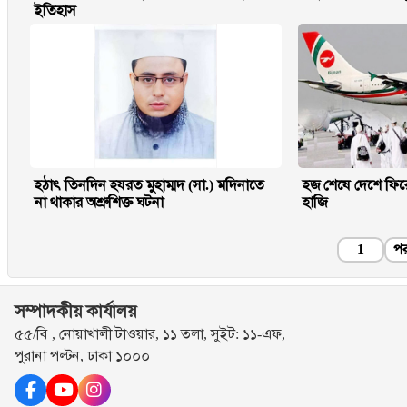
ইতিহাস
হঠাৎ তিনদিন হযরত মুহাম্মদ (সা.) মদিনাতে
হজ শেষে দেশে ফির
না থাকার অশ্রুশিক্ত ঘটনা
হাজি
1
পর
সম্পাদকীয় কার্যালয়
৫৫/বি , নোয়াখালী টাওয়ার, ১১ তলা, সুইট: ১১-এফ,
পুরানা পল্টন, ঢাকা ১০০০।