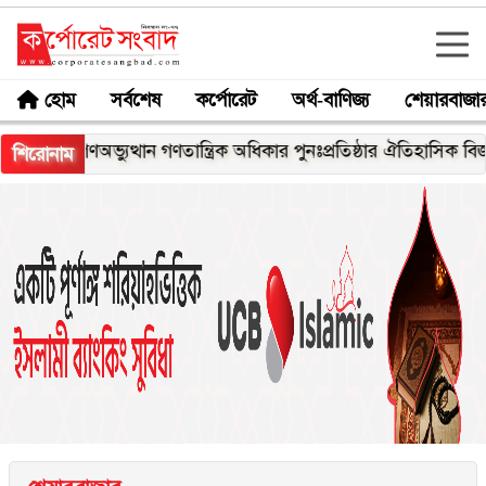
হোম
সর্বশেষ
কর্পোরেট
অর্থ-বাণিজ্য
শেয়ারবাজা
গণঅভ্যুত্থান গণতান্ত্রিক অধিকার পুনঃপ্রতিষ্ঠার ঐতিহাসিক বিজয়: প্রধানমন্ত
শিরোনাম