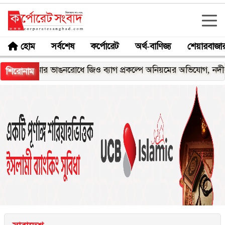
হোম
সর্বশেষ
কর্পোরেট
অর্থ-বাণিজ্য
শেয়ারবাজা
মেঘনার ভাঙনরোধে জিও ব্যাগ প্রকল্পে অনিয়মের অভিযোগ, নদীরকূলে এ
শিরোনাম