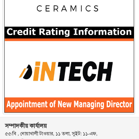
সম্পাদকীয় কার্যালয়
৫৫/বি , নোয়াখালী টাওয়ার, ১১ তলা, সুইট: ১১-এফ,