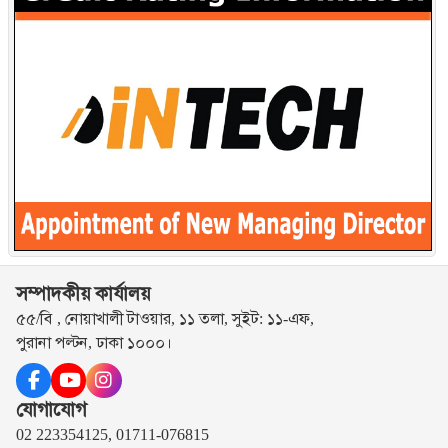
সম্পাদকীয় কার্যালয়
৫৫/বি , নোয়াখালী টাওয়ার, ১১ তলা, সুইট: ১১-এফ,
পুরানা পল্টন, ঢাকা ১০০০।
যোগাযোগ
02 223354125, 01711-076815