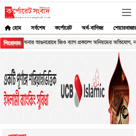
হোম
সর্বশেষ
কর্পোরেট
অর্থ-বাণিজ্য
শেয়ারবাজা
মেঘনার ভাঙনরোধে জিও ব্যাগ প্রকল্পে অনিয়মের অভিযোগ, নদীরকূলে 
শিরোনাম