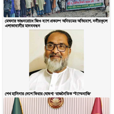
মেঘনার ভাঙনরোধে জিও ব্যাগ প্রকল্পে অনিয়মের অভিযোগ, নদীরকূলে
এলাকাবাসীর মানববন্ধন
শেখ হাসিনার দেশে ফিরার ঘোষণা ‘রাজনৈতিক স্ট্যান্ডবাজি’