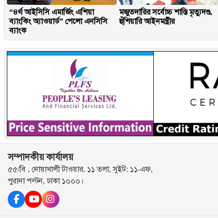
“৪র্থ আইসিসি এমার্জিং এশিয়া
মজুতদারির সর্বোচ্চ শাস্তি মৃত্যুদণ্ড,
ব্যাংকিং অ্যাওয়ার্ড” পেলো এনসিসি
হুঁশিয়ারি আইনমন্ত্রীর
ব্যাংক
সম্পাদকীয় কার্যালয়
৫৫/বি , নোয়াখালী টাওয়ার, ১১ তলা, সুইট: ১১-এফ,
পুরানা পল্টন, ঢাকা ১০০০।