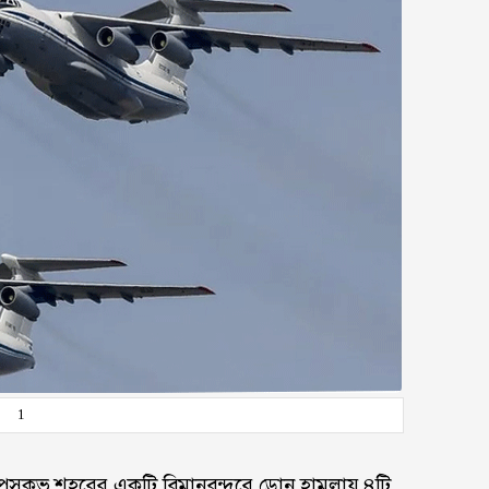
1
লীয় পেসকভ শহরের একটি বিমানবন্দরে ড্রোন হামলায় ৪টি