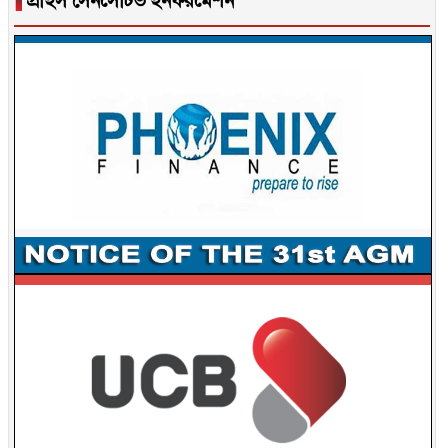
▐
প্রাইস সেনসেটিভ ইনফরমেশন