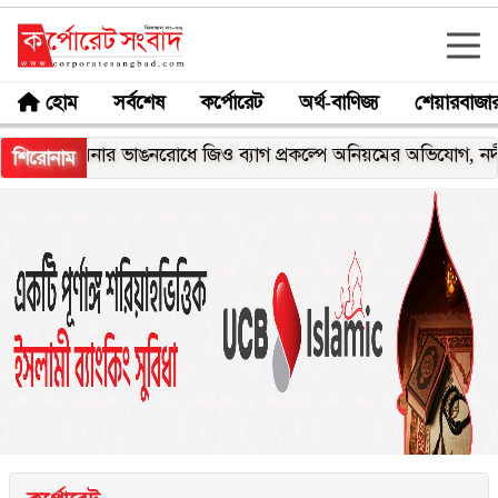
হোম
সর্বশেষ
কর্পোরেট
অর্থ-বাণিজ্য
শেয়ারবাজা
েঘনার ভাঙনরোধে জিও ব্যাগ প্রকল্পে অনিয়মের অভিযোগ, নদীরকূলে এ
শিরোনাম