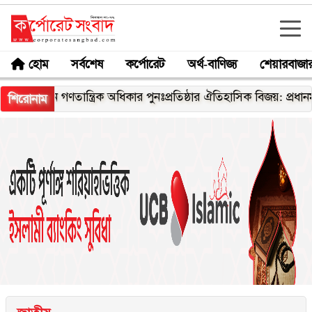
হোম
সর্বশেষ
কর্পোরেট
অর্থ-বাণিজ্য
শেয়ারবাজা
গণতান্ত্রিক অধিকার পুনঃপ্রতিষ্ঠার ঐতিহাসিক বিজয়: প্রধানমন্ত্রী
৫ আ
শিরোনাম