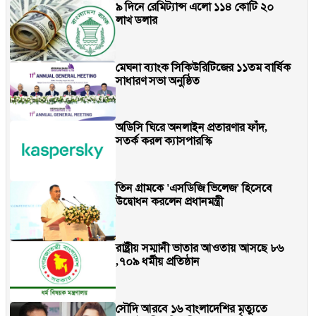
৯ দিনে রেমিট্যান্স এলো ১১৪ কোটি ২০
লাখ ডলার
মেঘনা ব্যাংক সিকিউরিটিজের ১১তম বার্ষিক
সাধারণ সভা অনুষ্ঠিত
অডিসি ঘিরে অনলাইন প্রতারণার ফাঁদ,
সতর্ক করল ক্যাসপারস্কি
তিন গ্রামকে 'এসডিজি ভিলেজ' হিসেবে
উদ্বোধন করলেন প্রধানমন্ত্রী
রাষ্ট্রীয় সম্মানী ভাতার আওতায় আসছে ৮৬
,৭০৯ ধর্মীয় প্রতিষ্ঠান
সৌদি আরবে ১৬ বাংলাদেশির মৃত্যুতে