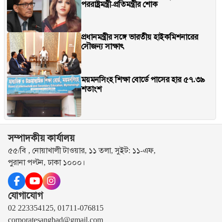
পররাষ্ট্রমন্ত্রী-প্রতিমন্ত্রীর শোক
প্রধানমন্ত্রীর সঙ্গে ভারতীয় হাইকমিশনারের
সৌজন্য সাক্ষাৎ
ময়মনসিংহ শিক্ষা বোর্ডে পাসের হার ৫৭.৩৯
শতাংশ
সম্পাদকীয় কার্যালয়
৫৫/বি , নোয়াখালী টাওয়ার, ১১ তলা, সুইট: ১১-এফ,
পুরানা পল্টন, ঢাকা ১০০০।
যোগাযোগ
02 223354125, 01711-076815
corporatesangbad@gmail.com