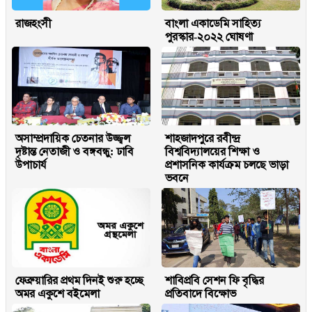
রাজহংসী
বাংলা একাডেমি সাহিত্য
পুরস্কার-২০২২ ঘোষণা
অসাম্প্রদায়িক চেতনার উজ্জ্বল
শাহজাদপুরে রবীন্দ্র
দৃষ্টান্ত নেতাজী ও বঙ্গবন্ধু: ঢাবি
বিশ্ববিদ্যালয়ের শিক্ষা ও
উপাচার্য
প্রশাসনিক কার্যক্রম চলছে ভাড়া
ভবনে
ফেব্রুয়ারির প্রথম দিনই শুরু হচ্ছে
শাবিপ্রবি সেশন ফি বৃদ্ধির
অমর একুশে বইমেলা
প্রতিবাদে বিক্ষোভ