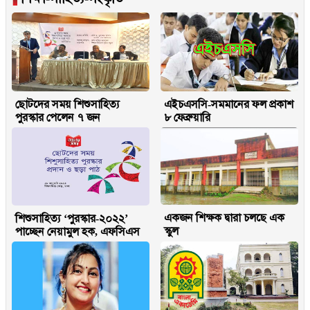
ছোটদের সময় শিশুসাহিত্য
এইচএসসি-সমমানের ফল প্রকাশ
পুরস্কার পেলেন ৭ জন
৮ ফেব্রুয়ারি
একজন শিক্ষক দ্বারা চলছে এক
শিশুসাহিত্য ‘পুরস্কার-২০২২’
স্কুল
পাচ্ছেন নেয়ামুল হক, এফসিএস