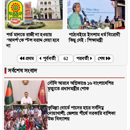
শর্ত মানতে রাজী না হওয়ায়
পাঠ্যবইয়ে ইসলাম ধর্ম বিরোধী
‘আদর্শ’কে স্টল বরাদ্দ দেয়া হবে
কিছু নেই : শিক্ষামন্ত্রী
না
প্রথম
পূর্ববর্তী
62
পরবর্তী
শেষ
▐
সর্বশেষ সংবাদ
সৌদি আরবে অগ্নিকাণ্ডে ১৬ বাংলাদেশির
মৃত্যুতে প্রধানমন্ত্রীর শোক
কুমিল্লা বোর্ডে পাসের হারে সর্বনিম্ন
নোয়াখালী, জেলায় শীর্ষে সরকারি বালিকা
উচ্চ বিদ্যালয়