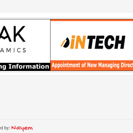
Nayem
ed by: