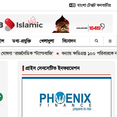
বাংলা টেক্সট কনভার্টার
াইল
তথ্য-প্রযুক্তি
খেলাধুলা
বিনোদন
াজনৈতিক স্ট্যান্ডবাজি’
বন্যায় ক্ষতিগ্রস্ত ১০০ পরিবারকে নতুন ঘর দেব
▐
প্রাইস সেনসেটিভ ইনফরমেশন