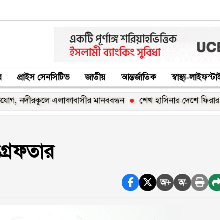
র
প্রাইস সেনসিটিভ
জাতীয়
আন্তর্জাতিক
স্বাস্থ্য-লাইফস্ট
ীরকূলে এলাকাবাসীর মানববন্ধন
শেখ হাসিনার দেশে ফিরার ঘোষণা ‘র
্রেফতার
অ+
অ-