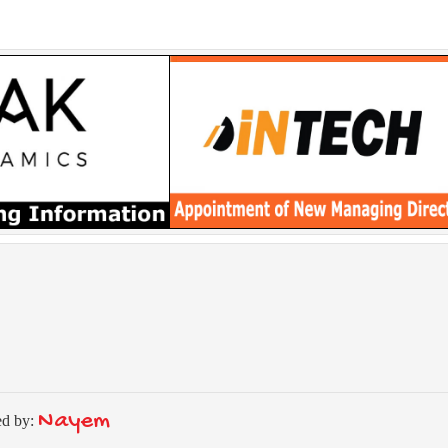
Nayem
ed by: