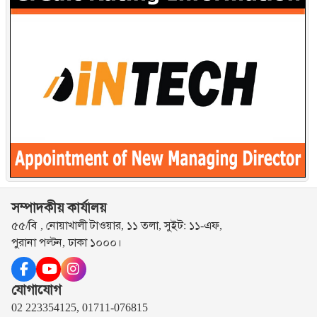
সম্পাদকীয় কার্যালয়
৫৫/বি , নোয়াখালী টাওয়ার, ১১ তলা, সুইট: ১১-এফ,
পুরানা পল্টন, ঢাকা ১০০০।
যোগাযোগ
02 223354125, 01711-076815