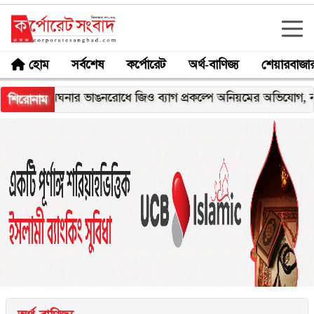
হোম
সর্বশেষ
কর্পোরেট
অর্থ-বাণিজ্য
শেয়ারবাজা
মেঘনার ভাঙনরোধে জিও ব্যাগ প্রকল্পে অনিয়মের অভিযোগ, নদীরকূলে এ
শিরোনাম