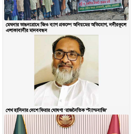
মেঘনার ভাঙনরোধে জিও ব্যাগ প্রকল্পে অনিয়মের অভিযোগ, নদীরকূলে
এলাকাবাসীর মানববন্ধন
শেখ হাসিনার দেশে ফিরার ঘোষণা ‘রাজনৈতিক স্ট্যান্ডবাজি’