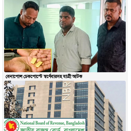
বেনাপোল চেকপোস্টে স্বর্ণেবারসহ যাত্রী আটক