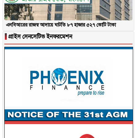
এনবিআরের রাজস্ব আদায়ে ঘাটতি ৮৭ হাজার ৫২৭ কোটি টাকা
▐
প্রাইস সেনসেটিভ ইনফরমেশন