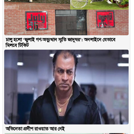
চালু হলো ‘জুলাই গণ-অভ্যুত্থান স্মৃতি জাদুঘর’: অনলাইনে যেভাবে
মিলবে টিকিট
অভিনেতা প্রদীপ রাওয়াত আর নেই