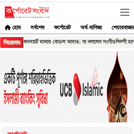
হোম
সর্বশেষ
কর্পোরেট
অর্থ-বাণিজ্য
শেয়ারবাজা
কনসার্টে মাথায় বোতল আঘাত: যা বললেন সংগীতশিল্পী হাসান
নোয়
শিরোনাম