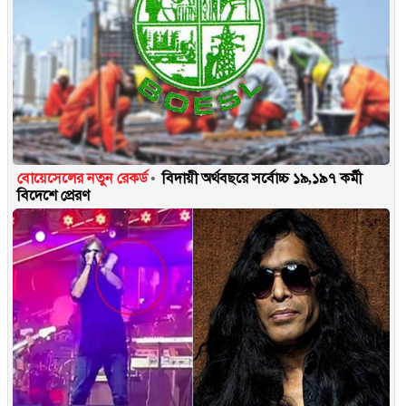
বোয়েসেলের নতুন রেকর্ড
বিদায়ী অর্থবছরে সর্বোচ্চ ১৯,১৯৭ কর্মী
বিদেশে প্রেরণ