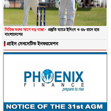
সিরিজ শুরুর আগে বড় ধাক্কা
প্রস্তুতি ম্যাচে ইনিংস ও ৩৮ রানে হার
বাংলাদেশের
▐
প্রাইস সেনসেটিভ ইনফরমেশন