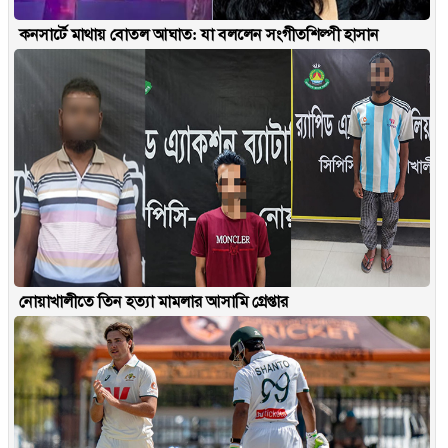
কনসার্টে মাথায় বোতল আঘাত: যা বললেন সংগীতশিল্পী হাসান
নোয়াখালীতে তিন হত্যা মামলার আসামি গ্রেপ্তার