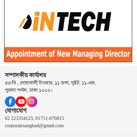
সম্পাদকীয় কার্যালয়
৫৫/বি , নোয়াখালী টাওয়ার, ১১ তলা, সুইট: ১১-এফ,
পুরানা পল্টন, ঢাকা ১০০০।
যোগাযোগ
02 223354125, 01711-076815
corporatesangbad@gmail.com