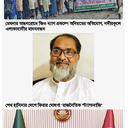
মেঘনার ভাঙনরোধে জিও ব্যাগ প্রকল্পে অনিয়মের অভিযোগ, নদীরকূলে
এলাকাবাসীর মানববন্ধন
শেখ হাসিনার দেশে ফিরার ঘোষণা ‘রাজনৈতিক স্ট্যান্ডবাজি’