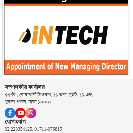
সম্পাদকীয় কার্যালয়
৫৫/বি , নোয়াখালী টাওয়ার, ১১ তলা, সুইট: ১১-এফ,
পুরানা পল্টন, ঢাকা ১০০০।
যোগাযোগ
02 223354125, 01711-076815