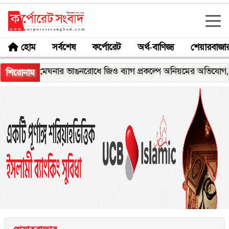
হোম
সর্বশেষ
কর্পোরেট
অর্থ-বাণিজ্য
শেয়ারবাজা
মেঘনার ভাঙনরোধে জিও ব্যাগ প্রকল্পে অনিয়মের অভিযোগ, নদীরকূল
শিরোনাম