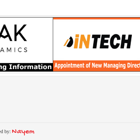
Nayem
ed by: