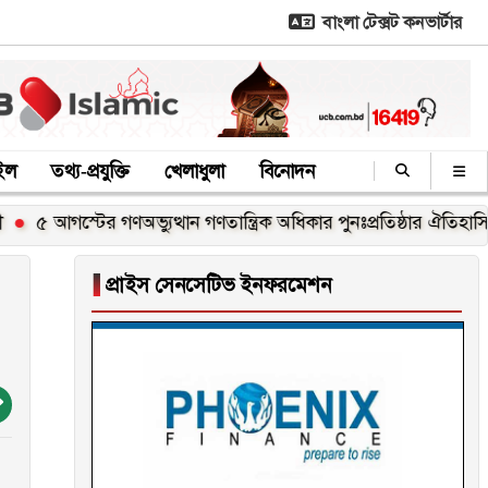
বাংলা টেক্সট কনভার্টার
াইল
তথ্য-প্রযুক্তি
খেলাধুলা
বিনোদন
গস্টের গণঅভ্যুত্থান গণতান্ত্রিক অধিকার পুনঃপ্রতিষ্ঠার ঐতিহাসিক বিজয়: প্
▐
প্রাইস সেনসেটিভ ইনফরমেশন