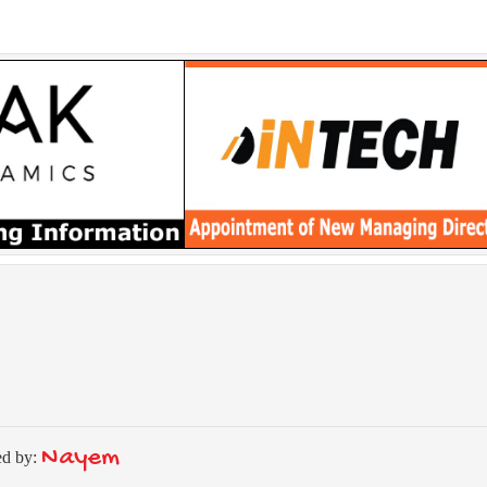
Nayem
ed by: