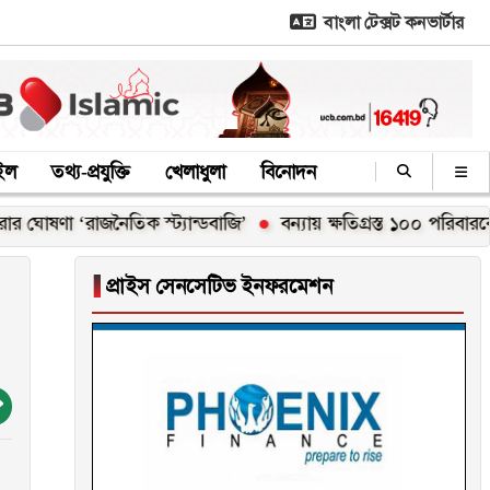
বাংলা টেক্সট কনভার্টার
াইল
তথ্য-প্রযুক্তি
খেলাধুলা
বিনোদন
‘রাজনৈতিক স্ট্যান্ডবাজি’
বন্যায় ক্ষতিগ্রস্ত ১০০ পরিবারকে নতুন ঘর 
▐
প্রাইস সেনসেটিভ ইনফরমেশন