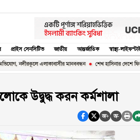
র
প্রাইস সেনসিটিভ
জাতীয়
আন্তর্জাতিক
স্বাস্থ্য-লাইফস্ট
নদীরকূলে এলাকাবাসীর মানববন্ধন
শেখ হাসিনার দেশে ফিরার ঘোষণা 
আলোকে উদ্বুদ্ধ করন কর্মশালা
অ+
অ-