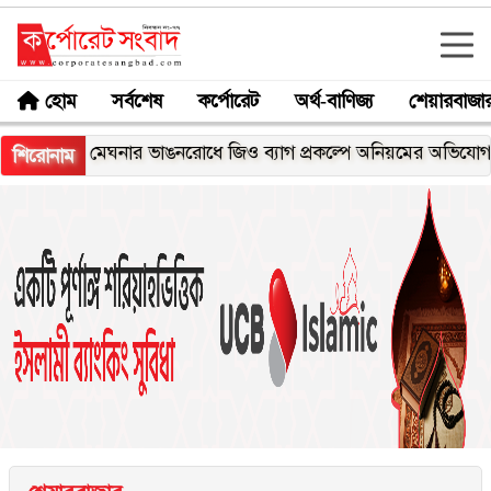
হোম
সর্বশেষ
কর্পোরেট
অর্থ-বাণিজ্য
শেয়ারবাজা
মেঘনার ভাঙনরোধে জিও ব্যাগ প্রকল্পে অনিয়মের অভিযোগ, নদীরকূল
শিরোনাম