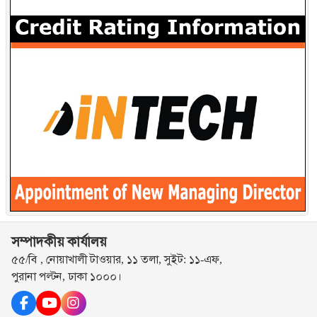
সম্পাদকীয় কার্যালয়
৫৫/বি , নোয়াখালী টাওয়ার, ১১ তলা, সুইট: ১১-এফ,
পুরানা পল্টন, ঢাকা ১০০০।