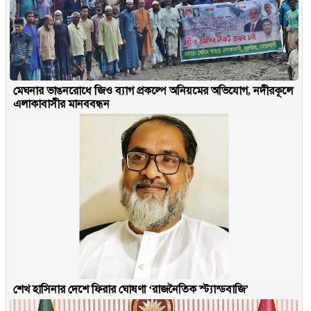
মেঘনার ভাঙনরোধে জিও ব্যাগ প্রকল্পে অনিয়মের অভিযোগ, নদীরকূলে
এলাকাবাসীর মানববন্ধন
শেখ হাসিনার দেশে ফিরার ঘোষণা ‘রাজনৈতিক স্ট্যান্ডবাজি’