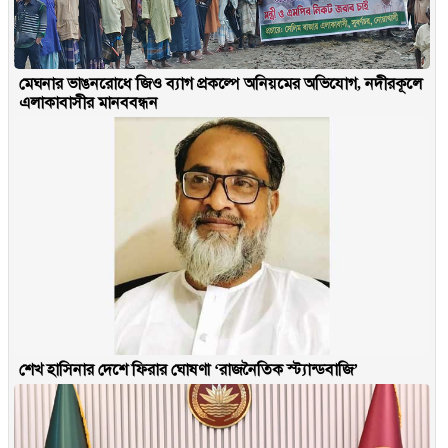
মেঘনার ভাঙনরোধে জিও ব্যাগ প্রকল্পে অনিয়মের অভিযোগ, নদীরকূলে
এলাকাবাসীর মানববন্ধন
শেখ হাসিনার দেশে ফিরার ঘোষণা ‘রাজনৈতিক স্ট্যান্ডবাজি’