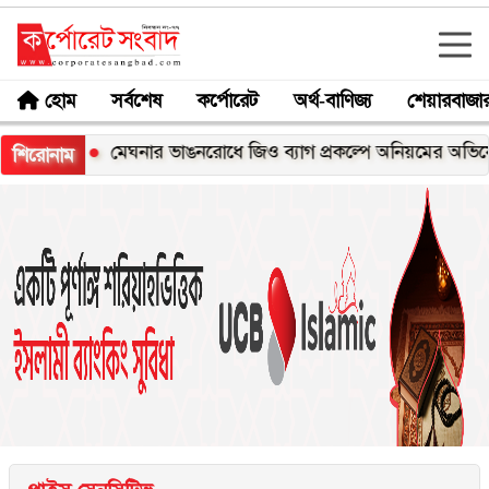
হোম
সর্বশেষ
কর্পোরেট
অর্থ-বাণিজ্য
শেয়ারবাজা
স
মেঘনার ভাঙনরোধে জিও ব্যাগ প্রকল্পে অনিয়মের অভিযোগ, নদীর
শিরোনাম