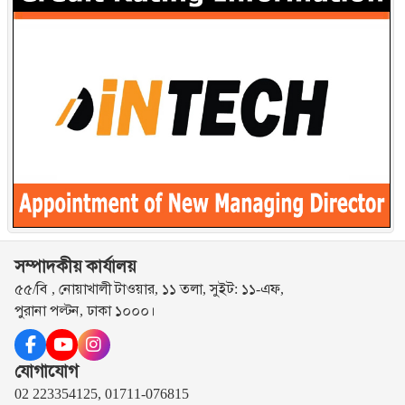
সম্পাদকীয় কার্যালয়
৫৫/বি , নোয়াখালী টাওয়ার, ১১ তলা, সুইট: ১১-এফ,
পুরানা পল্টন, ঢাকা ১০০০।
যোগাযোগ
02 223354125, 01711-076815