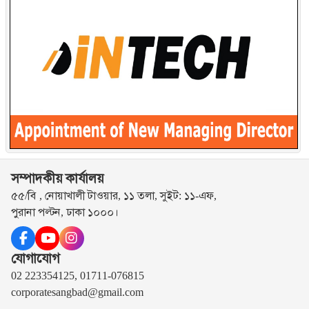
সম্পাদকীয় কার্যালয়
৫৫/বি , নোয়াখালী টাওয়ার, ১১ তলা, সুইট: ১১-এফ,
পুরানা পল্টন, ঢাকা ১০০০।
যোগাযোগ
02 223354125, 01711-076815
corporatesangbad@gmail.com