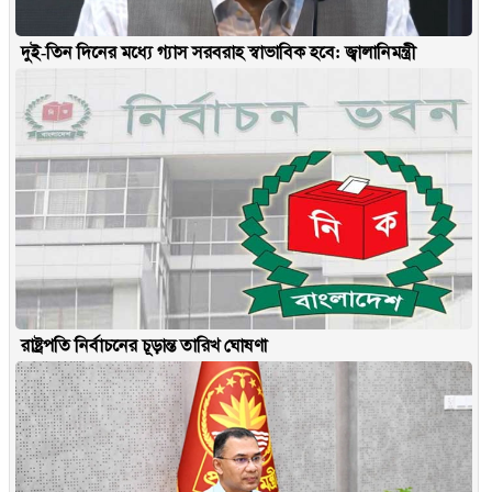
দুই-তিন দিনের মধ্যে গ্যাস সরবরাহ স্বাভাবিক হবে: জ্বালানিমন্ত্রী
রাষ্ট্রপতি নির্বাচনের চূড়ান্ত তারিখ ঘোষণা