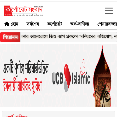
হোম
সর্বশেষ
কর্পোরেট
অর্থ-বাণিজ্য
শেয়ারবাজা
মেঘনার ভাঙনরোধে জিও ব্যাগ প্রকল্পে অনিয়মের অভিযোগ, নদীরকূলে এ
শিরোনাম