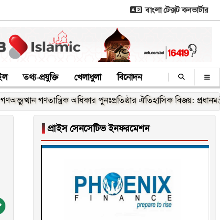
বাংলা টেক্সট কনভার্টার
াইল
তথ্য-প্রযুক্তি
খেলাধুলা
বিনোদন
গণতান্ত্রিক অধিকার পুনঃপ্রতিষ্ঠার ঐতিহাসিক বিজয়: প্রধানমন্ত্রী
৫ আ
▐
প্রাইস সেনসেটিভ ইনফরমেশন