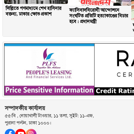
দিল্লিতে গণমাধ্যমে শেখ হাসিনার
ফ্যাসিবাদবিরোধী আন্দোলনে
বক্তব্য, ঢাকার ক্ষোভ প্রকাশ
সংঘটিত প্রতিটি হত্যাকাণ্ডের বিচার
হবে : প্রধানমন্ত্রী
সম্পাদকীয় কার্যালয়
৫৫/বি , নোয়াখালী টাওয়ার, ১১ তলা, সুইট: ১১-এফ,
পুরানা পল্টন, ঢাকা ১০০০।