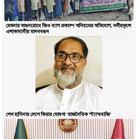
মেঘনার ভাঙনরোধে জিও ব্যাগ প্রকল্পে অনিয়মের অভিযোগ, নদীরকূলে
এলাকাবাসীর মানববন্ধন
শেখ হাসিনার দেশে ফিরার ঘোষণা ‘রাজনৈতিক স্ট্যান্ডবাজি’