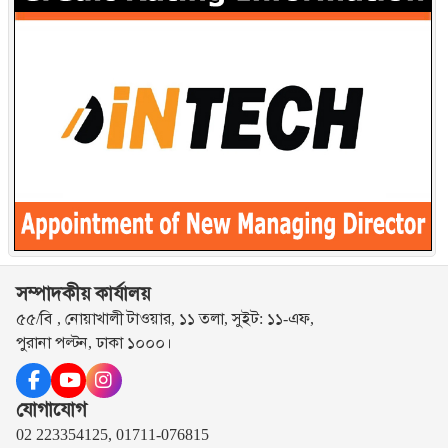
সম্পাদকীয় কার্যালয়
৫৫/বি , নোয়াখালী টাওয়ার, ১১ তলা, সুইট: ১১-এফ,
পুরানা পল্টন, ঢাকা ১০০০।
যোগাযোগ
02 223354125, 01711-076815