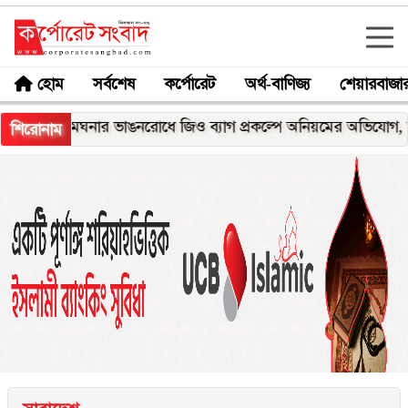
হোম
সর্বশেষ
কর্পোরেট
অর্থ-বাণিজ্য
শেয়ারবাজা
মেঘনার ভাঙনরোধে জিও ব্যাগ প্রকল্পে অনিয়মের অভিযোগ, নদীরকূলে
শিরোনাম