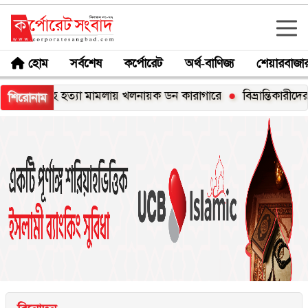
হোম
সর্বশেষ
কর্পোরেট
অর্থ-বাণিজ্য
শেয়ারবাজা
াহ হত্যা মামলায় খলনায়ক ডন কারাগারে
বিভ্রান্তিকারীদের ব্যাপারে স
শিরোনাম